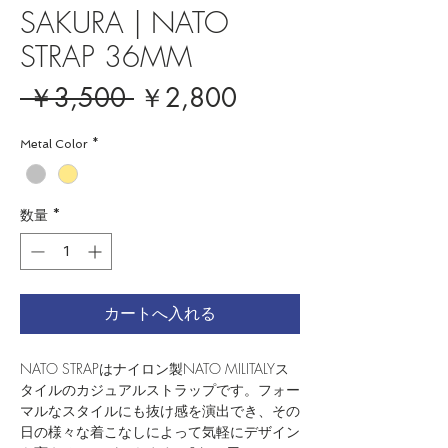
SAKURA | NATO
STRAP 36MM
通
セ
 ￥3,500 
￥2,800
常
ー
Metal Color
*
価
ル
格
価
数量
*
格
カートへ入れる
NATO STRAPはナイロン製NATO MILITALYス
タイルのカジュアルストラップです。フォー
マルなスタイルにも抜け感を演出でき、その
日の様々な着こなしによって気軽にデザイン