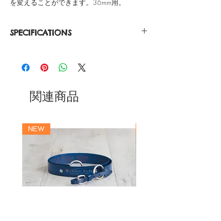
を変えることができます。36mm用。
SPECIFICATIONS
Nylon
Stainless Steel Buckle
Buckle Color Rose Gold / Silver
Strap Width 18.0mm
関連商品
NEW
NEW