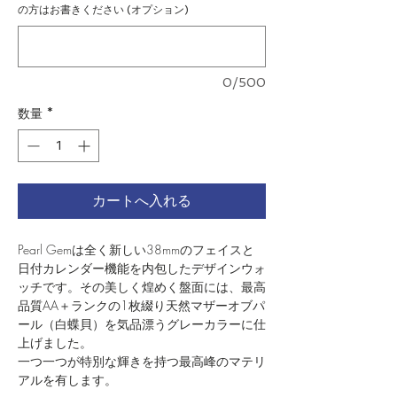
の方はお書きください (オプション)
0/500
数量
*
カートへ入れる
Pearl Gemは全く新しい38mmのフェイスと
日付カレンダー機能を内包したデザインウォ
ッチです。その美しく煌めく盤面には、最高
品質AA＋ランクの1枚綴り天然マザーオブパ
ール（白蝶貝）を気品漂うグレーカラーに仕
上げました。
一つ一つが特別な輝きを持つ最高峰のマテリ
アルを有します。