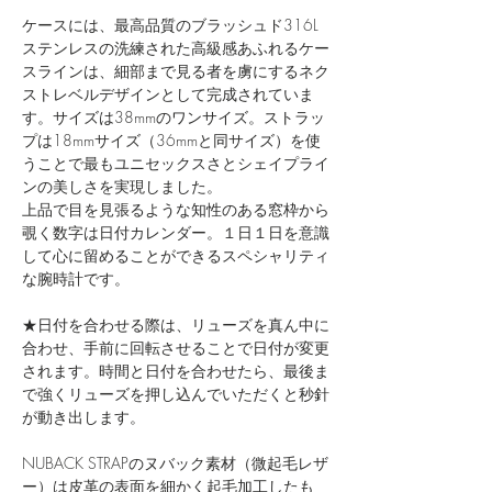
ケースには、最高品質のブラッシュド316L
ステンレスの洗練された高級感あふれるケー
スラインは、細部まで見る者を虜にするネク
ストレベルデザインとして完成されていま
す。​サイズは38mmのワンサイズ。ストラッ
プは18mmサイズ（36mmと同サイズ）を使
うことで​最もユニセックスさとシェイプライ
ンの美しさを実現しました。
上品で目を見張るような知性のある窓枠から
覗く数字は日付カレンダー。１日１日を意識
して心に留めることができるスペシャリティ
な腕時計です。
★日付を合わせる際は、リューズを真ん中に
合わせ、手前に回転させることで日付が変更
されます。時間と日付を合わせたら、最後ま
で強くリューズを押し込んでいただくと秒針
が動き出します。
NUBACK STRAPのヌバック素材（微起毛レザ
ー）は皮革の表面を細かく起毛加工したも