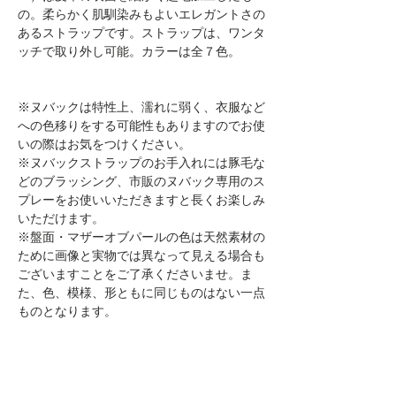
の。柔らかく肌馴染みもよいエレガントさの
あるストラップです。ストラップは、ワンタ
ッチで取り外し可能。カラーは全７色。
※ヌバックは特性上、濡れに弱く、衣服など
への色移りをする可能性もありますのでお使
いの際はお気をつけください。
※ヌバックストラップのお手入れには豚毛な
どのブラッシング、市販のヌバック専用のス
プレーをお使いいただきますと長くお楽しみ
いただけます。
※盤面・マザーオブパールの色は天然素材の
ために画像と実物では異なって見える場合も
ございますことをご了承くださいませ。ま
た、色、模様、形ともに同じものはない一点
ものとなります。