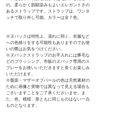
の。柔らかく肌馴染みもよいエレガントさの
あるストラップです。ストラップは、ワンタ
ッチで取り外し可能。カラーは全７色。
※ヌバックは特性上、濡れに弱く、衣服など
への色移りをする可能性もありますのでお使
いの際はお気をつけください。
※ヌバックストラップのお手入れには豚毛な
どのブラッシング、市販のヌバック専用のス
プレーをお使いいただきますと長くお楽しみ
いただけます。
※盤面・マザーオブパールの色は天然素材の
ために画像と実物では異なって見える場合も
ございますことをご了承くださいませ。ま
た、色、模様、形ともに同じものはない一点
ものとなります。