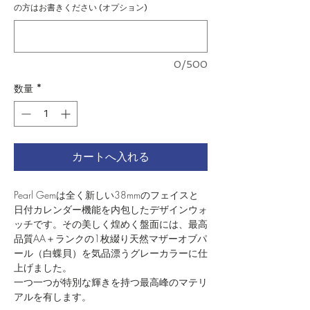
の方はお書きください (オプション)
0/500
数量
*
カートへ入れる
Pearl Gemは全く新しい38mmのフェイスと
日付カレンダー機能を内包したデザインウォ
ッチです。その美しく煌めく盤面には、最高
品質AA＋ランクの1枚綴り天然マザーオブパ
ール（白蝶貝）を気品漂うグレーカラーに仕
上げました。
一つ一つが特別な輝きを持つ最高峰のマテリ
アルを有します。