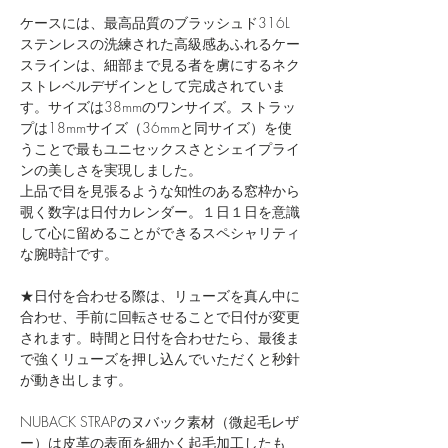
ケースには、最高品質のブラッシュド316L
ステンレスの洗練された高級感あふれるケー
スラインは、細部まで見る者を虜にするネク
ストレベルデザインとして完成されていま
す。​サイズは38mmのワンサイズ。ストラッ
プは18mmサイズ（36mmと同サイズ）を使
うことで​最もユニセックスさとシェイプライ
ンの美しさを実現しました。
上品で目を見張るような知性のある窓枠から
覗く数字は日付カレンダー。１日１日を意識
して心に留めることができるスペシャリティ
な腕時計です。
★日付を合わせる際は、リューズを真ん中に
合わせ、手前に回転させることで日付が変更
されます。時間と日付を合わせたら、最後ま
で強くリューズを押し込んでいただくと秒針
が動き出します。
NUBACK STRAPのヌバック素材（微起毛レザ
ー）は皮革の表面を細かく起毛加工したも