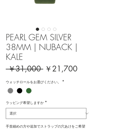
PEARL GEM SILVER
38MM | NUBACK |
KALE
通
セ
 ￥31,000 
￥21,700
常
ー
ウォッチロールをお選びください。
*
価
ル
格
価
格
ラッピング希望しますか
*
手首細めの方や追加でストラップの穴あけをご希望