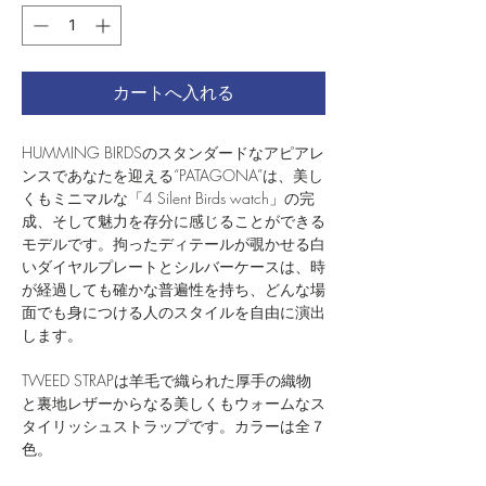
カートへ入れる
HUMMING BIRDSのスタンダードなアピアレ
ンスであなたを迎える“PATAGONA”は、美し
くもミニマルな「4 Silent Birds watch」の完
成、そして魅力を存分に感じることができる
モデルです。拘ったディテールが覗かせる白
いダイヤルプレートとシルバーケースは、時
が経過しても確かな普遍性を持ち、どんな場
面でも身につける人のスタイルを自由に演出
します。
TWEED STRAPは羊毛で織られた厚手の織物
と裏地レザーからなる美しくもウォームなス
タイリッシュストラップです。カラーは全７
色。