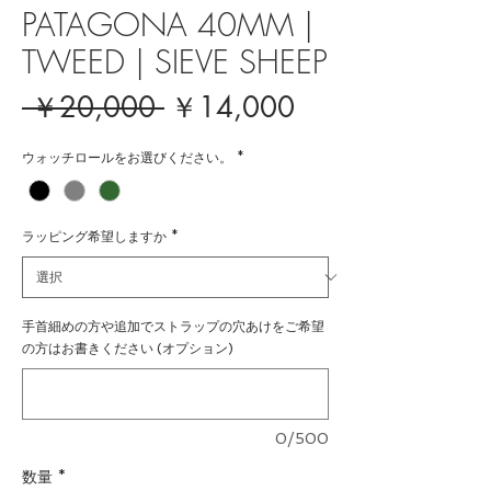
PATAGONA 40MM |
TWEED | SIEVE SHEEP
通
セ
 ￥20,000 
￥14,000
常
ー
ウォッチロールをお選びください。
*
価
ル
格
価
格
ラッピング希望しますか
*
手首細めの方や追加でストラップの穴あけをご希望
の方はお書きください (オプション)
0/500
数量
*