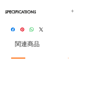
SPECIFICATIONS
Silver Casing 316L Stainless Steel
Japanese Quartz
Water Resistant 3ATM
Face Diameter 40.0mm
Width 20mm
関連商品
Case Thickness 7.5mm
Strap Length 115mm / 76mm
The wrist circumference 160mm-
NEW
NEW
200mm
MANUS | CAMERA STRAP |
MANUS | CAMERA S