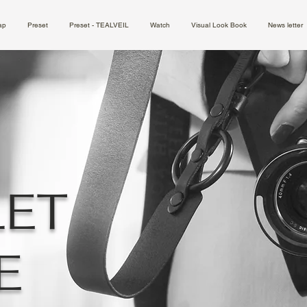
ap
Preset
Preset - TEALVEIL
Watch
Visual Look Book
News letter
LET
LE