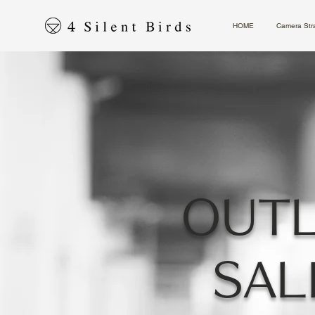
HOME
Camera Str
OUT
SA