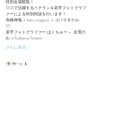
特別会場観覧！
SNSで活躍するベテラン＆若手フォトグラフ
ァーによる特別対談を行います！
高橋伸哉 + haru wagnus  + コハラタケル
VS
若手フォトグラファー はくちゅー +  歩雪の
わ + Fujikawa hinano
さらに表示
チケット
販売終了
チケットの種類
会場プレミア参加チケット
詳細を見る
価格
￥10,000